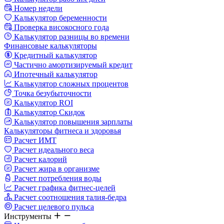
Номер недели
Калькулятор беременности
Проверка високосного года
Калькулятор разницы во времени
Финансовые калькуляторы
Кредитный калькулятор
Частично амортизируемый кредит
Ипотечный калькулятор
Калькулятор сложных процентов
Точка безубыточности
Калькулятор ROI
Калькулятор Скидок
Калькулятор повышения зарплаты
Калькуляторы фитнеса и здоровья
Расчет ИМТ
Расчет идеального веса
Расчет калорий
Расчет жира в организме
Расчет потребления воды
Расчет графика фитнес-целей
Расчет соотношения талия-бедра
Расчет целевого пульса
Инструменты