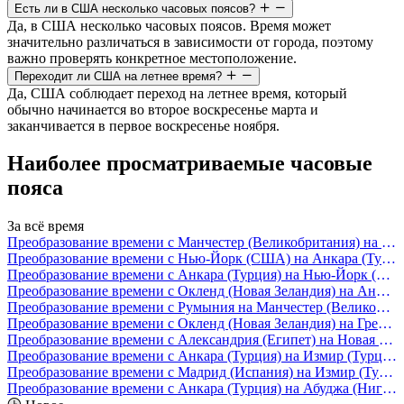
Есть ли в США несколько часовых поясов?
Да, в США несколько часовых поясов. Время может
значительно различаться в зависимости от города, поэтому
важно проверять конкретное местоположение.
Переходит ли США на летнее время?
Да, США соблюдает переход на летнее время, который
обычно начинается во второе воскресенье марта и
заканчивается в первое воскресенье ноября.
Наиболее просматриваемые часовые
пояса
За всё время
Преобразование времени с Манчестер (Великобритания) на Нью-Йорк (США)
Преобразование времени с Нью-Йорк (США) на Анкара (Турция)
Преобразование времени с Анкара (Турция) на Нью-Йорк (США)
Преобразование времени с Окленд (Новая Зеландия) на Анкара (Турция)
Преобразование времени с Румыния на Манчестер (Великобритания)
Преобразование времени с Окленд (Новая Зеландия) на Греция
Преобразование времени с Александрия (Египет) на Новая Зеландия
Преобразование времени с Анкара (Турция) на Измир (Турция)
Преобразование времени с Мадрид (Испания) на Измир (Турция)
Преобразование времени с Анкара (Турция) на Абуджа (Нигерия)