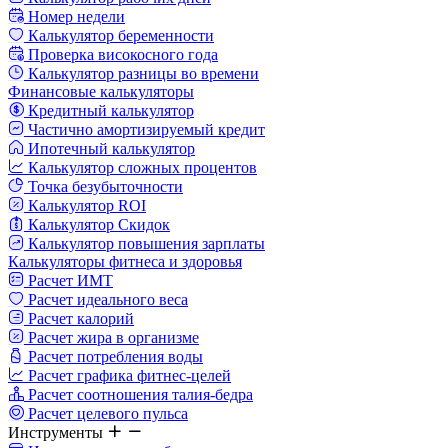
Номер недели
Калькулятор беременности
Проверка високосного года
Калькулятор разницы во времени
Финансовые калькуляторы
Кредитный калькулятор
Частично амортизируемый кредит
Ипотечный калькулятор
Калькулятор сложных процентов
Точка безубыточности
Калькулятор ROI
Калькулятор Скидок
Калькулятор повышения зарплаты
Калькуляторы фитнеса и здоровья
Расчет ИМТ
Расчет идеального веса
Расчет калорий
Расчет жира в организме
Расчет потребления воды
Расчет графика фитнес-целей
Расчет соотношения талия-бедра
Расчет целевого пульса
Инструменты