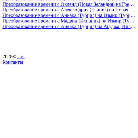
Преобразование времени с Окленд (Новая Зеландия) на Греция
Преобразование времени с Александрия (Египет) на Новая Зеландия
Преобразование времени с Анкара (Турция) на Измир (Турция)
Преобразование времени с Мадрид (Испания) на Измир (Турция)
Преобразование времени с Анкара (Турция) на Абуджа (Нигерия)
2026©
2on
Контакты