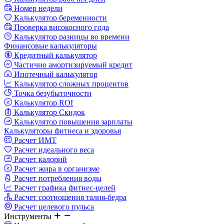
Номер недели
Калькулятор беременности
Проверка високосного года
Калькулятор разницы во времени
Финансовые калькуляторы
Кредитный калькулятор
Частично амортизируемый кредит
Ипотечный калькулятор
Калькулятор сложных процентов
Точка безубыточности
Калькулятор ROI
Калькулятор Скидок
Калькулятор повышения зарплаты
Калькуляторы фитнеса и здоровья
Расчет ИМТ
Расчет идеального веса
Расчет калорий
Расчет жира в организме
Расчет потребления воды
Расчет графика фитнес-целей
Расчет соотношения талия-бедра
Расчет целевого пульса
Инструменты