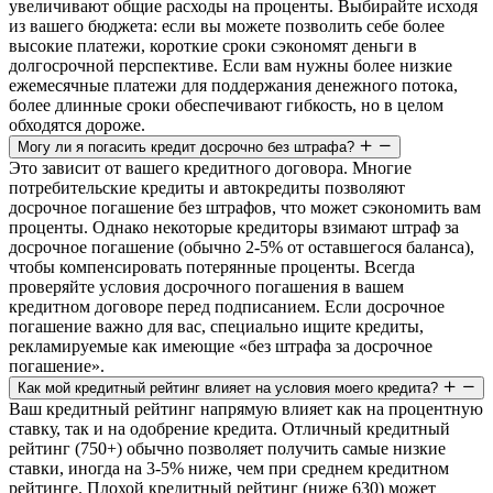
увеличивают общие расходы на проценты. Выбирайте исходя
из вашего бюджета: если вы можете позволить себе более
высокие платежи, короткие сроки сэкономят деньги в
долгосрочной перспективе. Если вам нужны более низкие
ежемесячные платежи для поддержания денежного потока,
более длинные сроки обеспечивают гибкость, но в целом
обходятся дороже.
Могу ли я погасить кредит досрочно без штрафа?
Это зависит от вашего кредитного договора. Многие
потребительские кредиты и автокредиты позволяют
досрочное погашение без штрафов, что может сэкономить вам
проценты. Однако некоторые кредиторы взимают штраф за
досрочное погашение (обычно 2-5% от оставшегося баланса),
чтобы компенсировать потерянные проценты. Всегда
проверяйте условия досрочного погашения в вашем
кредитном договоре перед подписанием. Если досрочное
погашение важно для вас, специально ищите кредиты,
рекламируемые как имеющие «без штрафа за досрочное
погашение».
Как мой кредитный рейтинг влияет на условия моего кредита?
Ваш кредитный рейтинг напрямую влияет как на процентную
ставку, так и на одобрение кредита. Отличный кредитный
рейтинг (750+) обычно позволяет получить самые низкие
ставки, иногда на 3-5% ниже, чем при среднем кредитном
рейтинге. Плохой кредитный рейтинг (ниже 630) может